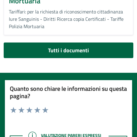
Mortuaria
Tariffari: per la richiesta di riconoscimento cittadinanza
Iure Sanguinis - Diritti Ricerca copia Certificati - Tariffe
Polizia Mortuaria
Tutti i documenti
Quanto sono chiare le informazioni su questa
pagina?
Rating:
Valuta 1 stelle su 5
Valuta 2 stelle su 5
Valuta 3 stelle su 5
Valuta 4 stelle su 5
Valuta 5 stelle su 5
VALUTAZIONE PARERI ESPRESSI
VALUTAZIONE PARERI ESPRESSI