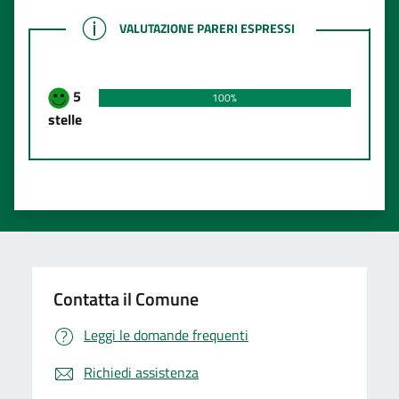
VALUTAZIONE PARERI ESPRESSI
VALUTAZIONE PARERI ESPRESSI
5
100%
stelle
Contatta il Comune
Leggi le domande frequenti
Richiedi assistenza