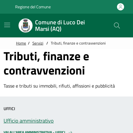
Vai alle notizie in primo piano
Vai al footer
Regione del Comune
Comune di Luco Dei
Marsi (AQ)
Home
/
Servizi
/
Tributi, finanze e contravvenzioni
Tributi, finanze e
contravvenzioni
Tasse e tributi su immobili, rifiuti, affissioni e pubblicità
UFFICI
Ufficio amministrativo
VAI ALL'AREA AMMINISTRATIVA - UFFICI