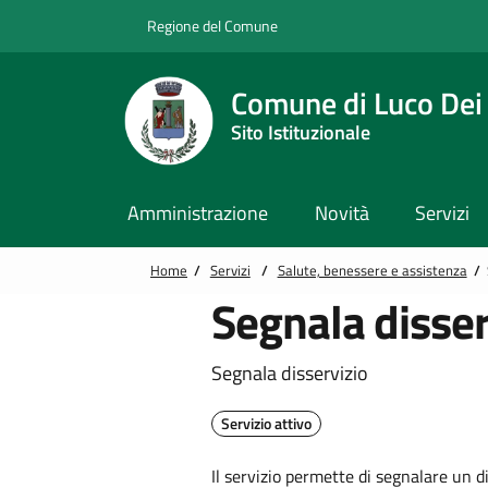
Vai alle notizie in primo piano
Vai al footer
Regione del Comune
Comune di Luco Dei
Sito Istituzionale
Amministrazione
Novità
Servizi
Home
/
Servizi
/
Salute, benessere e assistenza
/
Segnala disser
Segnala disservizio
Servizio attivo
Il servizio permette di segnalare un 