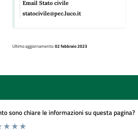
Email Stato civile
statocivile@pec.luco.it
Ultimo aggiornamento:
02 febbraio 2023
to sono chiare le informazioni su questa pagina?
 1 stelle su 5
luta 2 stelle su 5
Valuta 3 stelle su 5
Valuta 4 stelle su 5
Valuta 5 stelle su 5