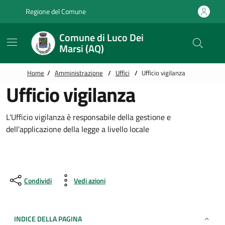
Vai alle notizie in primo piano
Vai al footer
Regione del Comune
Comune di Luco Dei
Marsi (AQ)
Home
/
Amministrazione
/
Uffici
/
Ufficio vigilanza
Ufficio vigilanza
L'Ufficio vigilanza è responsabile della gestione e
dell'applicazione della legge a livello locale
Condividi
Vedi azioni
INDICE DELLA PAGINA