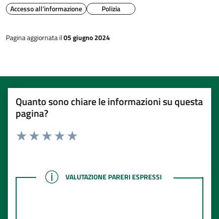
Accesso all'informazione
Polizia
Pagina aggiornata il
05 giugno 2024
Quanto sono chiare le informazioni su questa
pagina?
Rating:
Valuta 1 stelle su 5
Valuta 2 stelle su 5
Valuta 3 stelle su 5
Valuta 4 stelle su 5
Valuta 5 stelle su 5
VALUTAZIONE PARERI ESPRESSI
VALUTAZIONE PARERI ESPRESSI