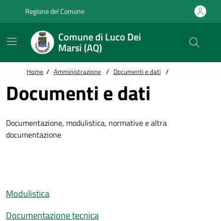
Vai alle notizie in primo piano
Vai al footer
Regione del Comune
Comune di Luco Dei
Marsi (AQ)
Home
/
Amministrazione
/
Documenti e dati
/
Documenti e dati
Documentazione, modulistica, normative e altra
documentazione
Modulistica
Documentazione tecnica