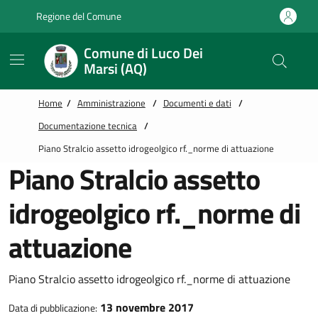
Vai alle notizie in primo piano
Vai al footer
Regione del Comune
Comune di Luco Dei
Marsi (AQ)
Home
/
Amministrazione
/
Documenti e dati
/
Documentazione tecnica
/
Piano Stralcio assetto idrogeolgico rf._norme di attuazione
Piano Stralcio assetto
idrogeolgico rf._norme di
attuazione
Piano Stralcio assetto idrogeolgico rf._norme di attuazione
13 novembre 2017
Data di pubblicazione: