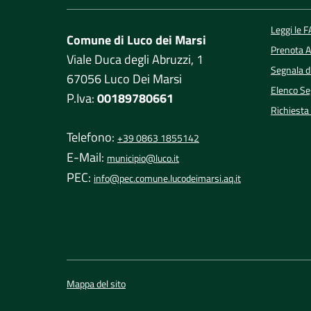
Leggi le 
Comune di Luco dei Marsi
Prenota 
Viale Duca degli Abruzzi, 1
Segnala d
67056 Luco Dei Marsi
Elenco Seg
P.Iva:
00189780661
Richiesta
Telefono:
+39 0863 1855142
E-Mail:
municipio@luco.it
PEC:
info@pec.comune.lucodeimarsi.aq.it
Mappa del sito