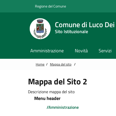
Vai alle notizie in primo piano
Vai al footer
Regione del Comune
Comune di Luco Dei
Sito Istituzionale
Amministrazione
Novità
Servizi
Home
/
Mappa del sito
/
Mappa del Sito 2
Descrizione mappa del sito
Menu header
/
Amministrazione