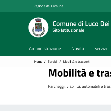
Vai alle notizie in primo piano
Vai al footer
Regione del Comune
Comune di Luco Dei
Sito Istituzionale
Amministrazione
Novità
Servizi
Home
/
Servizi
/
Mobilità e trasporti
Mobilità e tra
Parcheggi, viabilità, automobili e tras