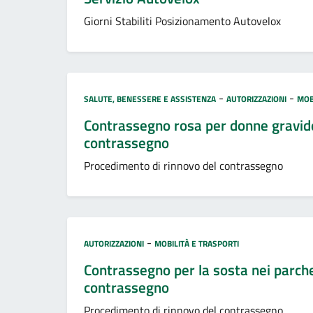
Giorni Stabiliti Posizionamento Autovelox
Categoria:
-
-
SALUTE, BENESSERE E ASSISTENZA
AUTORIZZAZIONI
MOB
Contrassegno rosa per donne gravide o
contrassegno
Procedimento di rinnovo del contrassegno
Categoria:
-
AUTORIZZAZIONI
MOBILITÀ E TRASPORTI
Contrassegno per la sosta nei parche
contrassegno
Procedimento di rinnovo del contrassegno