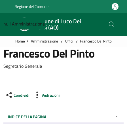
Vai alle notizie in primo piano
Vai al footer
Regione del Comune
Comune di Luco Dei
null
Amministrazione
Marsi (AQ)
Home
/
Amministrazione
/
Uffici
/
Francesco Del Pinto
Francesco Del Pinto
Segretario Generale
Condividi
Vedi azioni
INDICE DELLA PAGINA