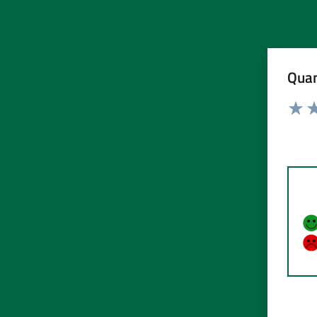
Quan
Rating:
Valuta
Va