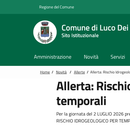
Vai alle notizie in primo piano
Vai al footer
Regione del Comune
Comune di Luco Dei
Sito Istituzionale
Amministrazione
Novità
Servizi
Home
/
Novità
/
Allerte
/
Allerta: Rischio Idrogeo
Allerta: Risch
temporali
Per la giornata del 2 LUGLIO 2026 
RISCHIO IDROGEOLOGICO PER TEMPO