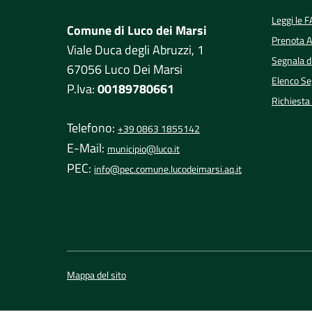
Leggi le 
Comune di Luco dei Marsi
Prenota 
Viale Duca degli Abruzzi, 1
Segnala d
67056 Luco Dei Marsi
Elenco Seg
P.Iva:
00189780661
Richiesta
Telefono:
+39 0863 1855142
E-Mail:
municipio@luco.it
PEC:
info@pec.comune.lucodeimarsi.aq.it
Mappa del sito