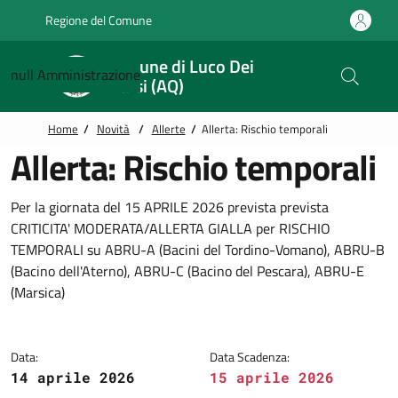
Vai alle notizie in primo piano
Vai al footer
Regione del Comune
Comune di Luco Dei
null
Amministrazione
Marsi (AQ)
Home
/
Novità
/
Allerte
/
Allerta: Rischio temporali
Allerta: Rischio temporali
Per la giornata del 15 APRILE 2026 prevista prevista
CRITICITA' MODERATA/ALLERTA GIALLA per RISCHIO
TEMPORALI su ABRU-A (Bacini del Tordino-Vomano), ABRU-B
(Bacino dell'Aterno), ABRU-C (Bacino del Pescara), ABRU-E
(Marsica)
Data:
Data Scadenza:
14 aprile 2026
15 aprile 2026