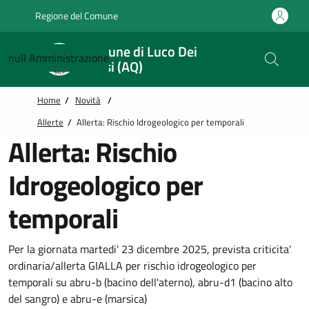
Vai alle notizie in primo piano
Vai al footer
Regione del Comune
Comune di Luco Dei
null
Amministrazione
Marsi (AQ)
Home
/
Novità
/
Allerte
/
Allerta: Rischio Idrogeologico per temporali
Allerta: Rischio
Idrogeologico per
temporali
Per la giornata martedi' 23 dicembre 2025, prevista criticita'
ordinaria/allerta GIALLA per rischio idrogeologico per
temporali su abru-b (bacino dell'aterno), abru-d1 (bacino alto
del sangro) e abru-e (marsica)