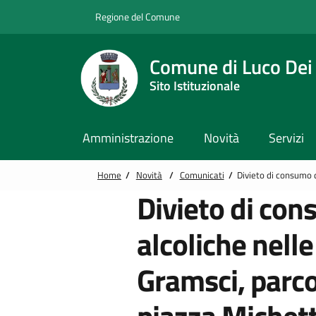
Vai alle notizie in primo piano
Vai al footer
Regione del Comune
Comune di Luco Dei
Sito Istituzionale
Amministrazione
Novità
Servizi
Home
/
Novità
/
Comunicati
/
Divieto di consumo d
Divieto di co
alcoliche nelle
Gramsci, parco