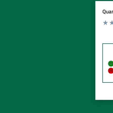
Quan
Rating:
Valuta
Va