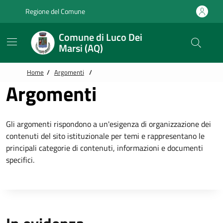
Vai alle notizie in primo piano
Vai al footer
Regione del Comune
Comune di Luco Dei
Marsi (AQ)
Home
/
Argomenti
/
Argomenti
Gli argomenti rispondono a un'esigenza di organizzazione dei
contenuti del sito istituzionale per temi e rappresentano le
principali categorie di contenuti, informazioni e documenti
specifici.