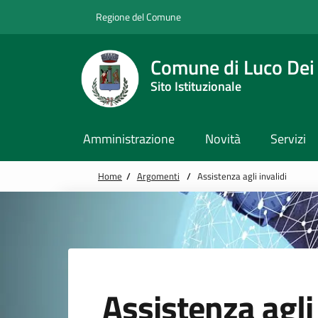
Vai alle notizie in primo piano
Vai al footer
Regione del Comune
Comune di Luco Dei
Sito Istituzionale
Amministrazione
Novità
Servizi
Home
/
Argomenti
/
Assistenza agli invalidi
Assistenza agli