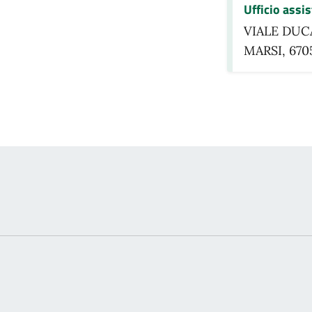
Ufficio assi
VIALE DUC
MARSI, 670
to