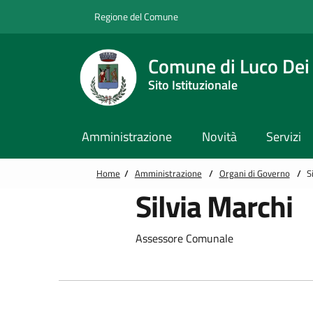
Vai alle notizie in primo piano
Vai al footer
Regione del Comune
Comune di Luco Dei
Sito Istituzionale
Amministrazione
Novità
Servizi
Home
/
Amministrazione
/
Organi di Governo
/
S
Silvia Marchi
Assessore Comunale