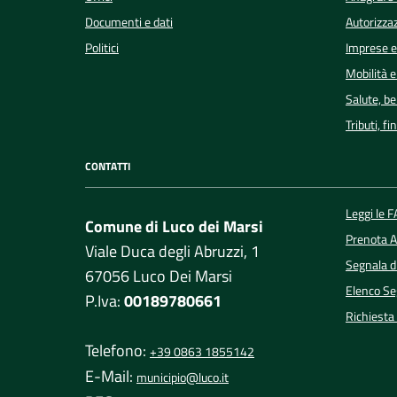
Documenti e dati
Autorizzaz
Politici
Imprese 
Mobilità e
Salute, b
Tributi, f
CONTATTI
Leggi le 
Comune di Luco dei Marsi
Prenota 
Viale Duca degli Abruzzi, 1
Segnala d
67056 Luco Dei Marsi
Elenco Seg
P.Iva:
00189780661
Richiesta
Telefono:
+39 0863 1855142
E-Mail:
municipio@luco.it