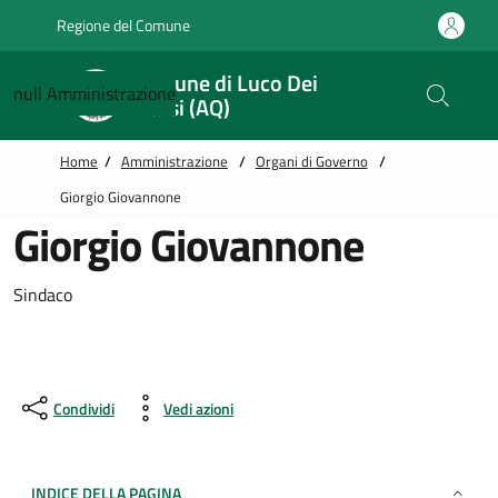
Vai alle notizie in primo piano
Vai al footer
Regione del Comune
Comune di Luco Dei
null
Amministrazione
Marsi (AQ)
Home
/
Amministrazione
/
Organi di Governo
/
Giorgio Giovannone
Giorgio Giovannone
Sindaco
Condividi
Vedi azioni
INDICE DELLA PAGINA