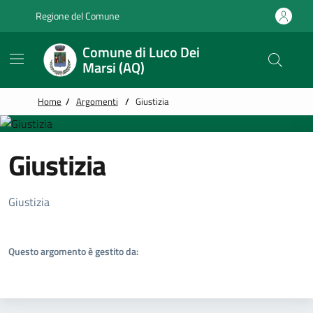
Vai alle notizie in primo piano
Vai al footer
Regione del Comune
Comune di Luco Dei
Marsi (AQ)
Home
/
Argomenti
/
Giustizia
Giustizia
Dettagli Argomento
Giustizia
Questo argomento è gestito da: