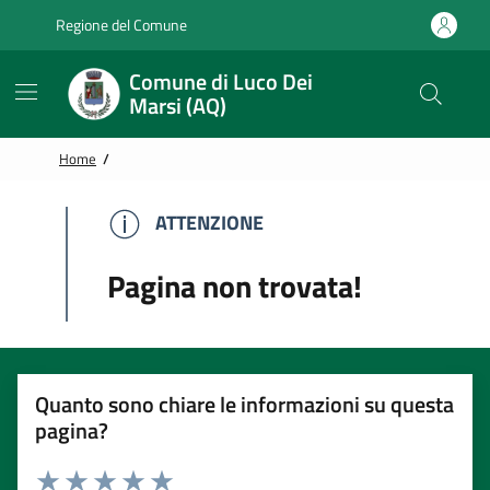
Vai alle notizie in primo piano
Vai al footer
Regione del Comune
Comune di Luco Dei
Marsi (AQ)
Home
/
ATTENZIONE
ATTENZIONE
Pagina non trovata!
Quanto sono chiare le informazioni su questa
pagina?
Rating: