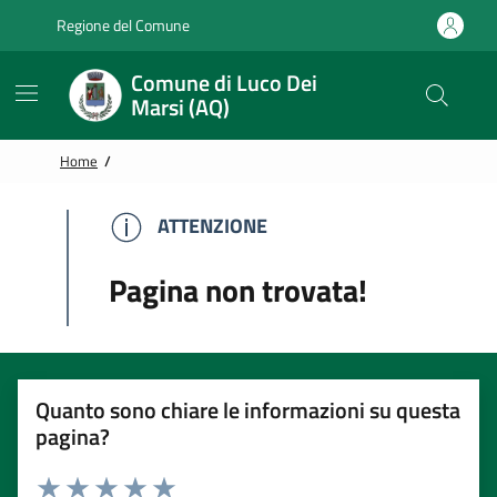
Vai alle notizie in primo piano
Vai al footer
Regione del Comune
Comune di Luco Dei
Marsi (AQ)
Home
/
ATTENZIONE
ATTENZIONE
Pagina non trovata!
Quanto sono chiare le informazioni su questa
pagina?
Rating: