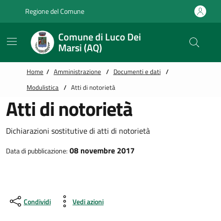
Vai alle notizie in primo piano
Vai al footer
Regione del Comune
Comune di Luco Dei
Marsi (AQ)
Home
/
Amministrazione
/
Documenti e dati
/
Modulistica
/
Atti di notorietà
Atti di notorietà
Dichiarazioni sostitutive di atti di notorietà
08 novembre 2017
Data di pubblicazione:
Condividi
Vedi azioni