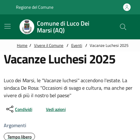
Vai alle notizie in primo piano
Vai al footer
Regione del Comune
Comune di Luco Dei
Marsi (AQ)
Home
/
Vivere il Comune
/
Eventi
/
Vacanze Luchesi 2025
Vacanze Luchesi 2025
Luco dei Marsi, le ''Vacanze luchesi'' accendono l'estate. La
sindaca De Rosa: ''Occasioni di svago e cultura, ma anche per
vivere di più il nostro bel paese''
Condividi
Vedi azioni
Argomenti
Tempo libero