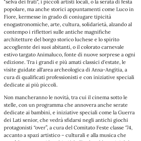
"selva dei frati", i piccoli artisti locali, o la serata di festa
popolare, ma anche storici appuntamenti come Luco in
Fiore, kermesse in grado di coniugare tipicità
enogastronomiche, arte, cultura, solidarietà, alzando al
contempo i riflettori sulle antiche magnifiche
architetture del borgo storico luchese e lo spirito
accogliente dei suoi abitanti, o il colorato carnevale
estivo targato Animaluco, fonte di nuove sorprese a ogni
edizione. Tra i grandi e più amati classici d'estate, le
visite guidate all'area archeologica di Anxa-Angitia, a
cura di qualificati professionisti e con iniziative speciali
dedicate ai più piccoli.
Non mancheranno le novità, tra cui il cinema sotto le
stelle, con un programma che annovera anche serate
dedicate ai bambini, e iniziative speciali come la Guerra
dei Lati senior, che vedrà sfidarsi negli antichi giochi
protagonisti “over”, a cura del Comitato Feste classe '74,
accanto a spazi artistico – culturali e alla musica che