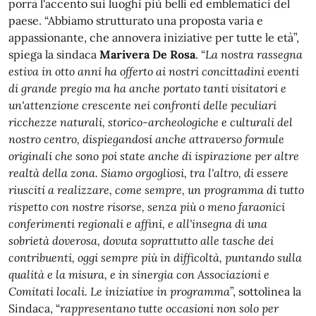
porrà l'accento sui luoghi più belli ed emblematici del
paese. “Abbiamo strutturato una proposta varia e
appassionante, che annovera iniziative per tutte le età”,
spiega la sindaca
Marivera De Rosa
. “
La nostra rassegna
estiva in otto anni ha offerto ai nostri concittadini eventi
di grande pregio ma ha anche portato tanti visitatori e
un'attenzione crescente nei confronti delle peculiari
ricchezze naturali, storico-archeologiche e culturali del
nostro centro, dispiegandosi anche attraverso formule
originali che sono poi state anche di ispirazione per altre
realtà della zona. Siamo orgogliosi, tra l'altro, di essere
riusciti a realizzare, come sempre, un programma di tutto
rispetto con nostre risorse, senza più o meno faraonici
conferimenti regionali e affini, e all'insegna di una
sobrietà doverosa, dovuta soprattutto alle tasche dei
contribuenti, oggi sempre più in difficoltà, puntando sulla
qualità e la misura, e in sinergia con Associazioni e
Comitati locali. Le iniziative in programma
”, sottolinea la
Sindaca, “
rappresentano tutte occasioni non solo per